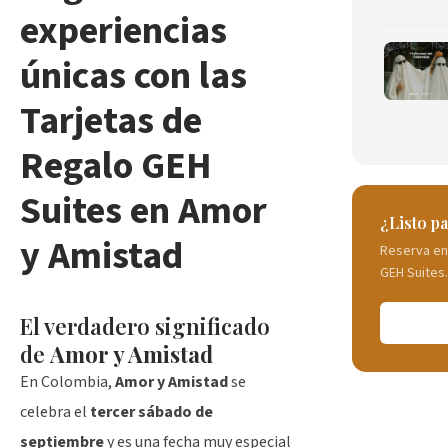
experiencias
únicas con las
Tarjetas de
Regalo GEH
Suites en Amor
¿Listo p
y Amistad
Reserva en
GEH Suites.
El verdadero significado
de
Amor y Amistad
En Colombia,
Amor y Amistad
se
celebra el
tercer sábado de
septiembre
y es una fecha muy especial