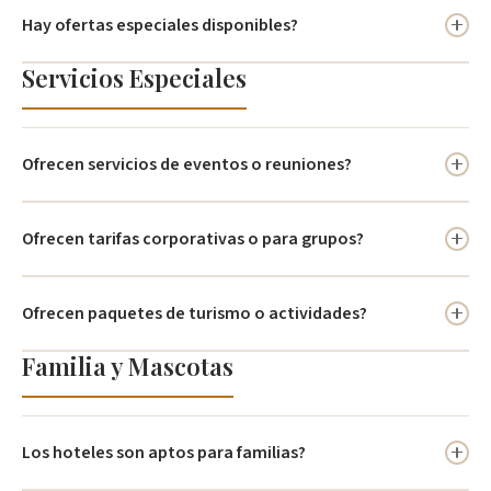
La mayoria incluyen desayuno, sujeto a la tarifa seleccionada.
Hay ofertas especiales disponibles?
Servicios Especiales
Si, promociones exclusivas al reservar directamente por sitio web
o WhatsApp.
Ofrecen servicios de eventos o reuniones?
Si, hoteles como Madisson Inn y Windsor House en Bogota estan
Ofrecen tarifas corporativas o para grupos?
equipados para eventos corporativos.
Si, contacte al WhatsApp +57 333 602 5021.
Ofrecen paquetes de turismo o actividades?
Familia y Mascotas
Algunos hoteles los ofrecen; consulte en recepcion.
Los hoteles son aptos para familias?