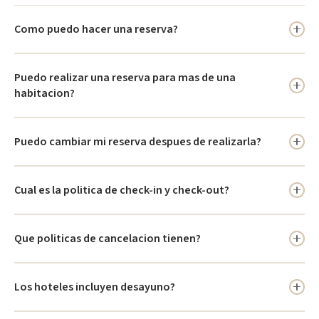
Como puedo hacer una reserva?
Puede reservar a traves del sitio web o contactar al WhatsApp
Puedo realizar una reserva para mas de una
+57 333 602 5021.
habitacion?
Si, el sistema permite seleccionar multiples habitaciones.
Puedo cambiar mi reserva despues de realizarla?
Si, segun disponibilidad y politicas del hotel.
Cual es la politica de check-in y check-out?
El check-in es a las 3:00 PM y el check-out a las 12:00 PM.
Que politicas de cancelacion tienen?
Varian segun hotel y tarifa; revise condiciones al reservar.
Los hoteles incluyen desayuno?