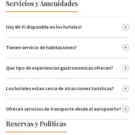
Servicios y Amenidades
GEH Suites tiene hoteles en Cartagena, Bogota, Monteria, Santa
Marta, Mompox y Cartago.
Hay Wi-Fi disponible en los hoteles?
Si, todos ofrecen Wi-Fi gratuito para huespedes.
Tienen servicio de habitaciones?
La mayoria de hoteles lo ofrece; consulte con el establecimiento
Que tipo de experiencias gastronomicas ofrecen?
especifico.
Cada hotel tiene opciones gastronomicas que reflejan la cultura
Los hoteles estan cerca de atracciones turisticas?
local del destino.
Si, estan estrategicamente ubicados cerca de principales
Ofrecen servicios de transporte desde el aeropuerto?
atracciones de cada destino.
Reservas y Politicas
Algunos hoteles lo ofrecen; debe organizarlo directamente con la
propiedad.