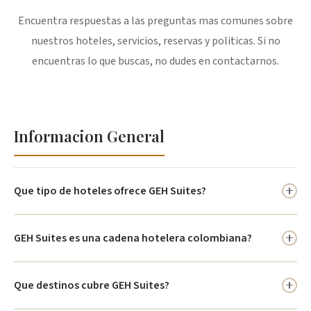
Encuentra respuestas a las preguntas mas comunes sobre
nuestros hoteles, servicios, reservas y politicas. Si no
encuentras lo que buscas, no dudes en contactarnos.
Informacion General
Que tipo de hoteles ofrece GEH Suites?
GEH Suites ofrece hoteles orientados a turismo empresarial,
GEH Suites es una cadena hotelera colombiana?
familiar, cultural y sostenible en varios destinos de Colombia.
Si, es una cadena hotelera colombiana presente en principales
Que destinos cubre GEH Suites?
destinos turisticos y corporativos del pais.