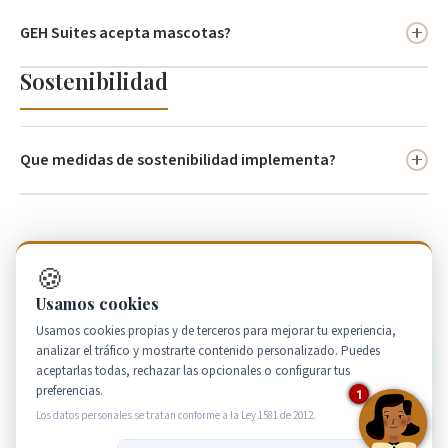
Si, estan disenados para familias y viajeros de negocios.
GEH Suites acepta mascotas?
Sostenibilidad
Depende del hotel especifico; verifique antes de reservar.
Que medidas de sostenibilidad implementa?
GEH Suites se compromete con la sostenibilidad, implementando
practicas ecologicas y apoyando la responsabilidad social en cada
destino.
🍪
Usamos cookies
Usamos cookies propias y de terceros para mejorar tu experiencia,
analizar el tráfico y mostrarte contenido personalizado. Puedes
Aun tienes dudas?
aceptarlas todas, rechazar las opcionales o configurar tus
preferencias.
1
Nuestro equipo esta disponible para ayudarte con cualquier
Los datos personales se tratan conforme a la Ley 1581 de 2012.
consulta sobre nuestros hoteles y servicios.