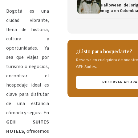
Halloween: del orig
Bogotá es una
magia en Colombi
ciudad vibrante,
llena de historia,
cultura y
oportunidades. Ya
¿Listo para hospedarte?
sea que viajes por
Reserva en cualquiera de nuestr
turismo o negocios,
GEH Suites.
encontrar el
RESERVAR AHORA
hospedaje ideal es
clave para disfrutar
de una estancia
cómoda y segura. En
GEH SUITES
HOTELS,
ofrecemos