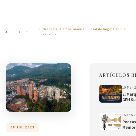
Blog
Descubre la Emocionante Ciudad de Bogotá en tus
Inicio
Blog
Vacacio…
ARTÍCULOS R
10 Mar 
El Mar
GEH Su
16 Feb 
Podcast
Memor
08 JUL 2023