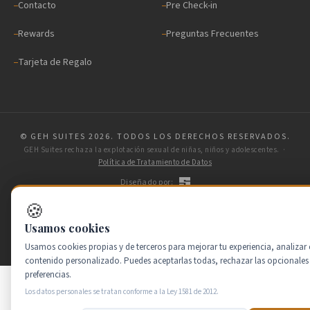
Contacto
Pre Check-in
Rewards
Preguntas Frecuentes
Tarjeta de Regalo
© GEH SUITES 2026. TODOS LOS DERECHOS RESERVADOS.
GEH Suites rechaza la explotación sexual de niñas, niños y adolescentes. ·
Política de Tratamiento de Datos
Diseñado por:
VOLVER ARRIBA
🍪
Usamos cookies
Usamos cookies propias y de terceros para mejorar tu experiencia, analizar e
contenido personalizado. Puedes aceptarlas todas, rechazar las opcionales 
preferencias.
Los datos personales se tratan conforme a la Ley 1581 de 2012.