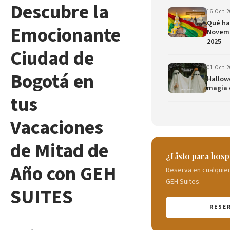
Descubre la
16 Oct 
Qué ha
Emocionante
Novemb
2025
Ciudad de
01 Oct 
Bogotá en
Hallowe
magia 
tus
Vacaciones
de Mitad de
¿Listo para hos
Año con GEH
Reserva en cualquie
GEH Suites.
SUITES
RESE