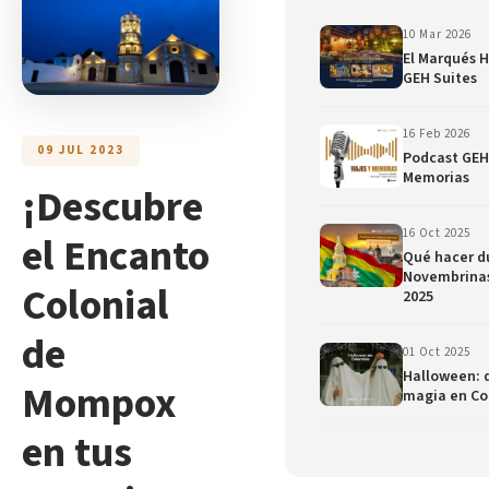
10 Mar 2026
El Marqués H
GEH Suites
16 Feb 2026
09 JUL 2023
Podcast GEH 
Memorias
¡Descubre
16 Oct 2025
el Encanto
Qué hacer du
Novembrinas
Colonial
2025
de
01 Oct 2025
Halloween: d
Mompox
magia en Co
en tus