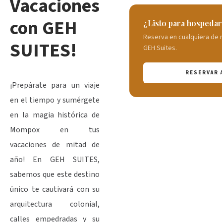
Vacaciones
con GEH
¿Listo para hospedar
Reserva en cualquiera de 
SUITES!
GEH Suites.
RESERVAR 
¡Prepárate para un viaje
en el tiempo y sumérgete
en la magia histórica de
Mompox en tus
vacaciones de mitad de
año! En GEH SUITES,
sabemos que este destino
único te cautivará con su
arquitectura colonial,
calles empedradas y su