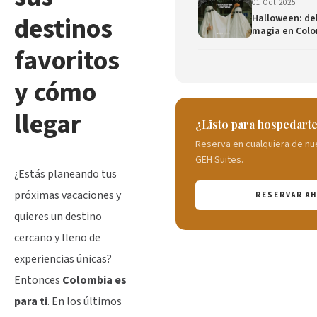
01 Oct 2025
destinos
Halloween: del
magia en Col
favoritos
y cómo
llegar
¿Listo para hospedart
Reserva en cualquiera de nu
GEH Suites.
¿Estás planeando tus
próximas vacaciones y
RESERVAR A
quieres un destino
cercano y lleno de
experiencias únicas?
Entonces
Colombia es
para ti
. En los últimos