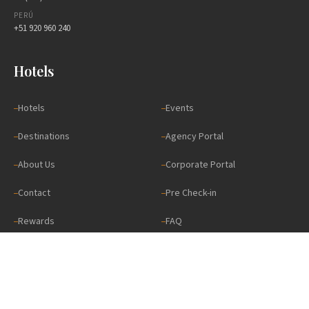
PERÚ
+51 920 960 240
Hotels
Hotels
Events
Destinations
Agency Portal
About Us
Corporate Portal
Contact
Pre Check-in
Rewards
FAQ
Gift Card