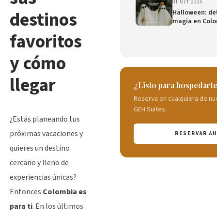
01 Oct 2025
destinos
Halloween: del
magia en Col
favoritos
y cómo
llegar
¿Listo para hospedart
Reserva en cualquiera de nu
GEH Suites.
¿Estás planeando tus
próximas vacaciones y
RESERVAR A
quieres un destino
cercano y lleno de
experiencias únicas?
Entonces
Colombia es
para ti
. En los últimos