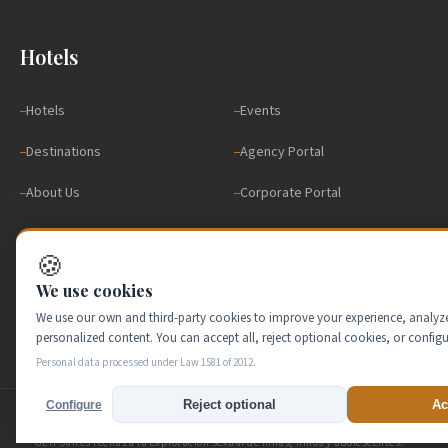
Hotels
Hotels
Events
Destinations
Agency Portal
About Us
Corporate Portal
Contact
Pre Check-in
🍪
Rewards
FAQ
We use cookies
Gift Card
We use our own and third-party cookies to improve your experience, analyze 
personalized content. You can accept all, reject optional cookies, or configu
Personal data processed under Law 1581 of 2012.
Reject optional
Ac
Configure
© GEH SUITES 2026. TODOS LOS DERECHOS RESERVADOS.
GEH Suites rechaza la explotación sexual de niñas, niños y adolescentes. ·