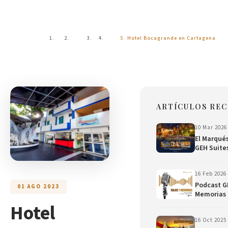
Blog
Inicio
Blog
Hotel Bocagrande en Cartagena
ARTÍCULOS REC
10 Mar 2026
El Marqué
GEH Suite
16 Feb 2026
Podcast GE
01 AGO 2023
Memorias
Hotel
16 Oct 2025