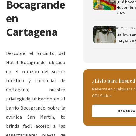
Bocagrande
Qué hacer 
Novembrin
2025
en
Cartagena
01 Oct 2025
Halloween:
magia en 
Descubre el encanto del
Hotel Bocagrande, ubicado
en el corazón del sector
¿Listo para hosped
turístico y comercial de
Reserva en cualquiera d
Cartagena, nuestra
GEH Suites.
privilegiada ubicación en el
barrio Bocagrande, sobre la
RESERVA
avenida San Martín, te
brinda fácil acceso a las
espectaculares playas de