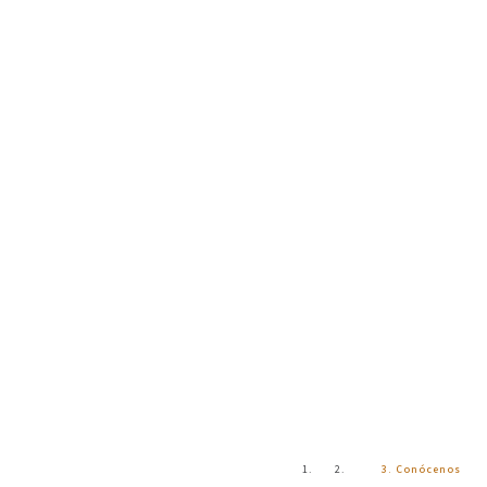
Conócenos
Inicio
Conócenos