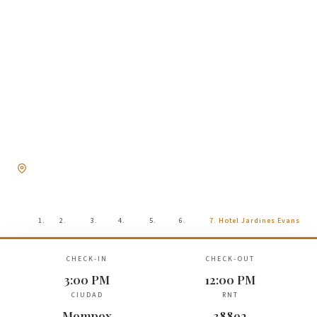
Hotel Jardines Evans
BY GEH SUITES
Centro Historico, Mompox
RNT: 38892
Inicio
Hoteles
Mompox
Hotel Jardines Evans
CHECK-IN
CHECK-OUT
3:00 PM
12:00 PM
CIUDAD
RNT
Mompox
38892