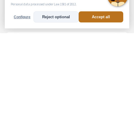
Personal data processed under Law 1581 of 2012.
Estación de café y agua
Reject optional
Accept all
Configure
Parking sin costo (por solicitud)
Mompox
Ubicacion Privilegiada